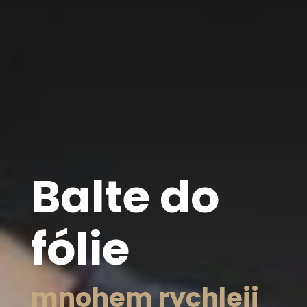
Balte do
fólie
mnohem rychleji